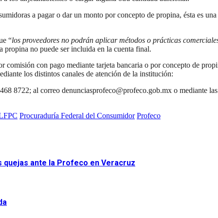
umidoras a pagar o dar un monto por concepto de propina, ésta es una 
ue “
los proveedores no podrán aplicar métodos o prácticas comerciales 
la propina no puede ser incluida en la cuenta final.
r comisión con pago mediante tarjeta bancaria o por concepto de propin
nte los distintos canales de atención de la institución:
00 468 8722; al correo denunciasprofeco@profeco.gob.mx o mediante l
LFPC
Procuraduría Federal del Consumidor
Profeco
as quejas ante la Profeco en Veracruz
da