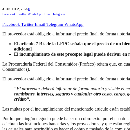
AGOSTO 2, 2025
0
Facebook
Twitter
WhatsApp
Email
Telegram
Facebook
Twitter
Email
Telegram
WhatsApp
El proveedor está obligado a informar el precio final, de forma notoria
El artículo 7 Bis de la LFPC señala que el precio de un bien
adicional
El incumplimiento de este precepto legal puede derivar en 
La Procuraduría Federal del Consumidor (Profeco) reitera que, en cual
Consumidor ().
El proveedor está obligado a informar el precio final, de forma notori
“El proveedor deberá informar de forma notoria y visible el m
comisiones, intereses, seguros y cualquier otro costo, cargo, 
crédito”.
Las multas por el incumplimiento del mencionado artículo están estab
Por lo que ningún negocio puede hacer un cobro extra por el uso de la
celebran las instituciones bancarias y los proveedores, y que están r
las causales para rescindirlo es hacer el cobro o traslado de la comisió