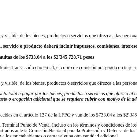
 y visible, de los bienes, productos o servicios que ofrezca a las perso
, servicio o producto deberá incluir impuestos, comisiones, interese
multas de los $733.04 a los $2´345,728.71 pesos
quier transacción comercial, el cobro de comisión por pago con tarjeta d
a y visible, de los bienes, productos o servicios que ofrezca a las pers
onto total a pagar por los bienes, productos o servicios que ofrezca a
gasto o erogación adicional que se requiera cubrir con motivo de la ad
lecidas en el artículo 127 de la LFPC y van de los $733.04 a los $2´34
 Terminal Punto de Venta. Incluso en los términos y condiciones de los 
egistrados ante la Comisión Nacional para la Protección y Defensa de lo
n a los tarjetahabientes o cargar alguna otra cantidad adicional.