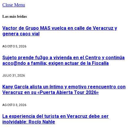
Close Menu
Las más leídas
Vactor de Grupo MAS vuelca en calle de Veracruz y
genera caos vial
AGOSTO 5, 2026
Sujeto prende fu3go a vivienda en el Centro y continúa
acos@ndo a familia; exigen actuar de la Fiscalía
JULIO 31, 2026
Kany García alista un íntimo y emotivo reencuentro con
Veracruz en su «Puerta Abierta Tour 2026»
AGOSTO 3, 2026
La experiencia del turista en Veracruz debe ser
inolvidable: Rocío Nahle