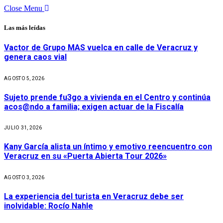
Close Menu
Las más leídas
Vactor de Grupo MAS vuelca en calle de Veracruz y
genera caos vial
AGOSTO 5, 2026
Sujeto prende fu3go a vivienda en el Centro y continúa
acos@ndo a familia; exigen actuar de la Fiscalía
JULIO 31, 2026
Kany García alista un íntimo y emotivo reencuentro con
Veracruz en su «Puerta Abierta Tour 2026»
AGOSTO 3, 2026
La experiencia del turista en Veracruz debe ser
inolvidable: Rocío Nahle