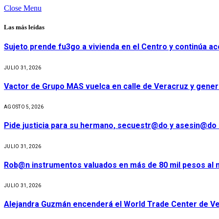
Close Menu
Las más leídas
Sujeto prende fu3go a vivienda en el Centro y continúa aco
JULIO 31, 2026
Vactor de Grupo MAS vuelca en calle de Veracruz y gener
AGOSTO 5, 2026
Pide justicia para su hermano, secuestr@do y asesin@do 
JULIO 31, 2026
Rob@n instrumentos valuados en más de 80 mil pesos al m
JULIO 31, 2026
Alejandra Guzmán encenderá el World Trade Center de Ve