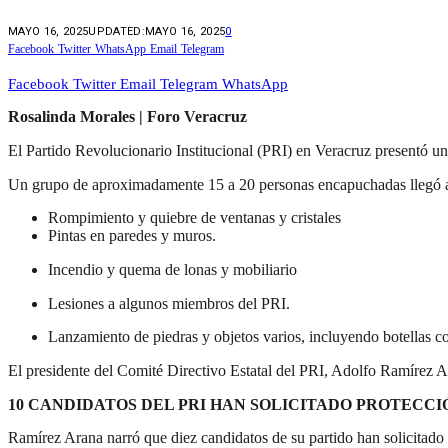
MAYO 16, 2025
UPDATED:
MAYO 16, 2025
0
Facebook
Twitter
WhatsApp
Email
Telegram
Facebook
Twitter
Email
Telegram
WhatsApp
Rosalinda Morales | Foro Veracruz
El Partido Revolucionario Institucional (PRI) en Veracruz presentó un
Un grupo de aproximadamente 15 a 20 personas encapuchadas llegó a l
Rompimiento y quiebre de ventanas y cristales
Pintas en paredes y muros.
Incendio y quema de lonas y mobiliario
Lesiones a algunos miembros del PRI.
Lanzamiento de piedras y objetos varios, incluyendo botellas co
El presidente del Comité Directivo Estatal del PRI, Adolfo Ramírez A
10 CANDIDATOS DEL PRI HAN SOLICITADO PROTECCIÓ
Ramírez Arana narró que diez candidatos de su partido han solicitado