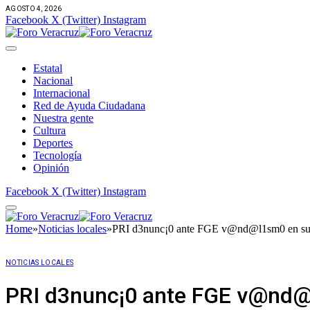
AGOSTO 4, 2026
Facebook
X (Twitter)
Instagram
Estatal
Nacional
Internacional
Red de Ayuda Ciudadana
Nuestra gente
Cultura
Deportes
Tecnología
Opinión
Facebook
X (Twitter)
Instagram
Home
»
Noticias locales
»
PRI d3nunc¡0 ante FGE v@nd@l1sm0 en sus
NOTICIAS LOCALES
PRI d3nunc¡0 ante FGE v@nd@l