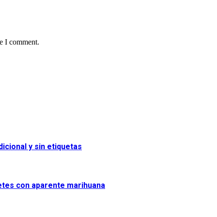
me I comment.
icional y sin etiquetas
uetes con aparente marihuana