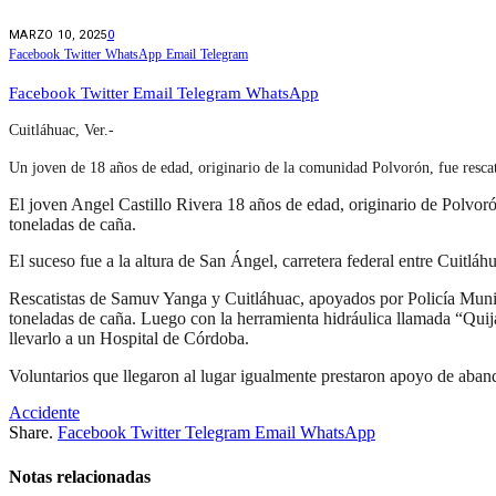
MARZO 10, 2025
0
Facebook
Twitter
WhatsApp
Email
Telegram
Facebook
Twitter
Email
Telegram
WhatsApp
Cuitláhuac, Ver.-
Un joven de 18 años de edad, originario de la comunidad Polvorón, fue rescat
El joven Angel Castillo Rivera 18 años de edad, originario de Polvo
toneladas de caña.
El suceso fue a la altura de San Ángel, carretera federal entre Cuitlá
Rescatistas de Samuv Yanga y Cuitláhuac, apoyados por Policía Muni
toneladas de caña. Luego con la herramienta hidráulica llamada “Quija
llevarlo a un Hospital de Córdoba.
Voluntarios que llegaron al lugar igualmente prestaron apoyo de aba
Accidente
Share.
Facebook
Twitter
Telegram
Email
WhatsApp
Notas relacionadas