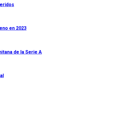
heridos
leno en 2023
tana de la Serie A
al