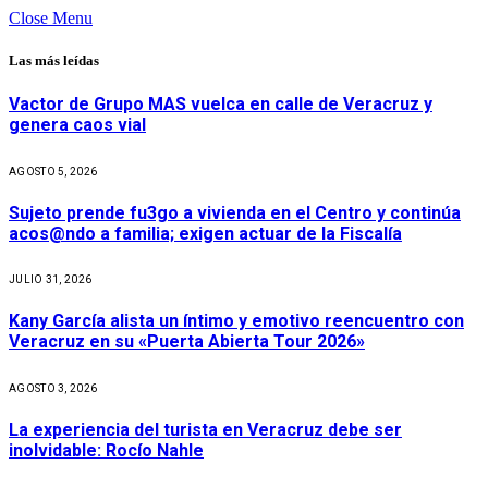
Close Menu
Las más leídas
Vactor de Grupo MAS vuelca en calle de Veracruz y
genera caos vial
AGOSTO 5, 2026
Sujeto prende fu3go a vivienda en el Centro y continúa
acos@ndo a familia; exigen actuar de la Fiscalía
JULIO 31, 2026
Kany García alista un íntimo y emotivo reencuentro con
Veracruz en su «Puerta Abierta Tour 2026»
AGOSTO 3, 2026
La experiencia del turista en Veracruz debe ser
inolvidable: Rocío Nahle