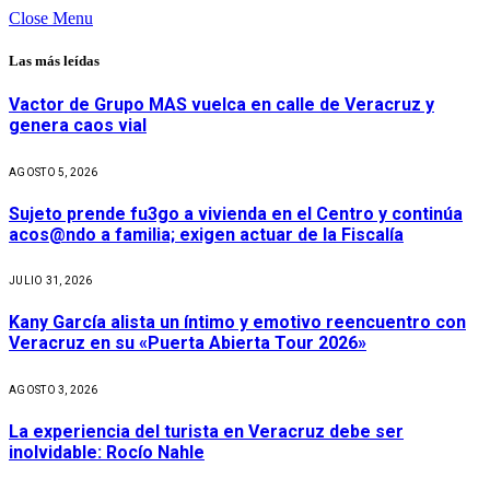
Close Menu
Las más leídas
Vactor de Grupo MAS vuelca en calle de Veracruz y
genera caos vial
AGOSTO 5, 2026
Sujeto prende fu3go a vivienda en el Centro y continúa
acos@ndo a familia; exigen actuar de la Fiscalía
JULIO 31, 2026
Kany García alista un íntimo y emotivo reencuentro con
Veracruz en su «Puerta Abierta Tour 2026»
AGOSTO 3, 2026
La experiencia del turista en Veracruz debe ser
inolvidable: Rocío Nahle