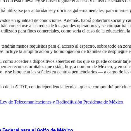
llo con esta nueva ley se busca regular el acceso y el uso de señales 
drá utilizarse por autoridades y oficinas gubernamentales, para internet 
rivados en igualdad de condiciones. Además, habrá cobertura social y c
rán conectarse a las redes de los grandes operadores y se compartirá la 
 utilizado para fines comerciales, como sería el caso de la educación, la 
s tendrán menos requisitos para el acceso al espectro, sobre todo en zo
e incluye la simplificación y homologación de trámites de despliegue e 
, como acceder a dispositivos abiertos en los que se puede colocar tar
erder recursos orbitales que están, hoy, a nombre de México, y en su c
so, y se bloquean las señales en centros penitenciarios — a cargo de la
o de la ATDT, con independencia técnica, que se compondrá por cinco 
Ley de Telecomunicaciones y Radiodifusión
Presidenta de México
a Federal para el Golfo de México