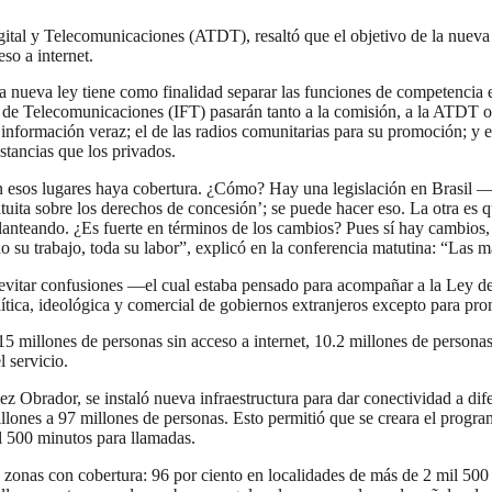
ital y Telecomunicaciones (ATDT), resaltó que el objetivo de la nueva
so a internet.
 nueva ley tiene como finalidad separar las funciones de competencia 
al de Telecomunicaciones (IFT) pasarán tanto a la comisión, a la ATDT o
información veraz; el de las radios comunitarias para su promoción; y en
stancias que los privados.
 esos lugares haya cobertura. ¿Cómo? Hay una legislación en Brasil 
tuita sobre los derechos de concesión’; se puede hacer eso. La otra es 
lanteando. ¿Es fuerte en términos de los cambios? Pues sí hay cambios,
 su trabajo, toda su labor”, explicó en la conferencia matutina: “Las 
a evitar confusiones —el cual estaba pensado para acompañar a la Ley d
ica, ideológica y comercial de gobiernos extranjeros excepto para promo
15 millones de personas sin acceso a internet, 10.2 millones de personas
l servicio.
Obrador, se instaló nueva infraestructura para dar conectividad a dife
lones a 97 millones de personas. Esto permitió que se creara el program
l 500 minutos para llamadas.
n zonas con cobertura: 96 por ciento en localidades de más de 2 mil 50