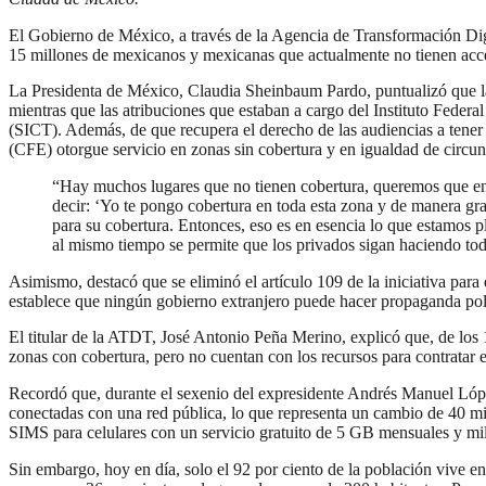
El Gobierno de México, a través de la Agencia de Transformación Dig
15 millones de mexicanos y mexicanas que actualmente no tienen acce
La Presidenta de México, Claudia Sheinbaum Pardo, puntualizó que la
mientras que las atribuciones que estaban a cargo del Instituto Feder
(SICT). Además, de que recupera el derecho de las audiencias a tener 
(CFE) otorgue servicio en zonas sin cobertura y en igualdad de circun
“Hay muchos lugares que no tienen cobertura, queremos que en
decir: ‘Yo te pongo cobertura en toda esta zona y de manera gra
para su cobertura. Entonces, eso es en esencia lo que estamos p
al mismo tiempo se permite que los privados sigan haciendo todo
Asimismo, destacó que se eliminó el artículo 109 de la iniciativa par
establece que ningún gobierno extranjero puede hacer propaganda polít
El titular de la ATDT, José Antonio Peña Merino, explicó que, de los 
zonas con cobertura, pero no cuentan con los recursos para contratar e
Recordó que, durante el sexenio del expresidente Andrés Manuel López 
conectadas con una red pública, lo que representa un cambio de 40 mil
SIMS para celulares con un servicio gratuito de 5 GB mensuales y mi
Sin embargo, hoy en día, solo el 92 por ciento de la población vive e