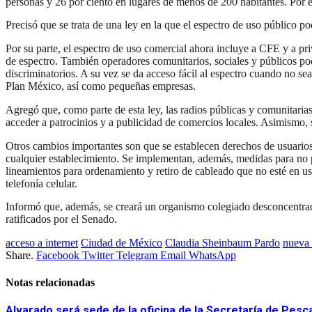
personas y 26 por ciento en lugares de menos de 200 habitantes. Por e
Precisó que se trata de una ley en la que el espectro de uso público po
Por su parte, el espectro de uso comercial ahora incluye a CFE y a p
de espectro. También operadores comunitarios, sociales y públicos pod
discriminatorios. A su vez se da acceso fácil al espectro cuando no sea
Plan México, así como pequeñas empresas.
Agregó que, como parte de esta ley, las radios públicas y comunitaria
acceder a patrocinios y a publicidad de comercios locales. Asimismo, s
Otros cambios importantes son que se establecen derechos de usuarios
cualquier establecimiento. Se implementan, además, medidas para no p
lineamientos para ordenamiento y retiro de cableado que no esté en u
telefonía celular.
Informó que, además, se creará un organismo colegiado desconcentrad
ratificados por el Senado.
acceso a internet
Ciudad de México
Claudia Sheinbaum Pardo
nueva 
Share.
Facebook
Twitter
Telegram
Email
WhatsApp
Notas relacionadas
Alvarado será sede de la oficina de la Secretaría de Pesc