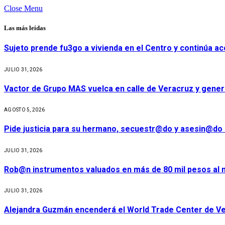
Close Menu
Las más leídas
Sujeto prende fu3go a vivienda en el Centro y continúa aco
JULIO 31, 2026
Vactor de Grupo MAS vuelca en calle de Veracruz y gener
AGOSTO 5, 2026
Pide justicia para su hermano, secuestr@do y asesin@do 
JULIO 31, 2026
Rob@n instrumentos valuados en más de 80 mil pesos al m
JULIO 31, 2026
Alejandra Guzmán encenderá el World Trade Center de Ve