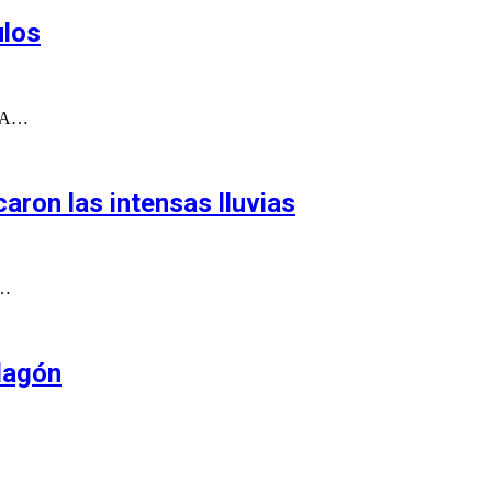
ulos
O A…
aron las intensas lluvias
o…
lagón