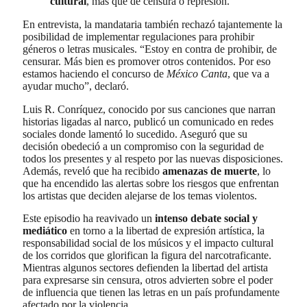
cultural
, más que de censura o represión.
En entrevista, la mandataria también rechazó tajantemente la
posibilidad de implementar regulaciones para prohibir
géneros o letras musicales. “Estoy en contra de prohibir, de
censurar. Más bien es promover otros contenidos. Por eso
estamos haciendo el concurso de
México Canta
, que va a
ayudar mucho”, declaró.
Luis R. Conríquez, conocido por sus canciones que narran
historias ligadas al narco, publicó un comunicado en redes
sociales donde lamentó lo sucedido. Aseguró que su
decisión obedeció a un compromiso con la seguridad de
todos los presentes y al respeto por las nuevas disposiciones.
Además, reveló que ha recibido
amenazas de muerte
, lo
que ha encendido las alertas sobre los riesgos que enfrentan
los artistas que deciden alejarse de los temas violentos.
Este episodio ha reavivado un
intenso debate social y
mediático
en torno a la libertad de expresión artística, la
responsabilidad social de los músicos y el impacto cultural
de los corridos que glorifican la figura del narcotraficante.
Mientras algunos sectores defienden la libertad del artista
para expresarse sin censura, otros advierten sobre el poder
de influencia que tienen las letras en un país profundamente
afectado por la violencia.