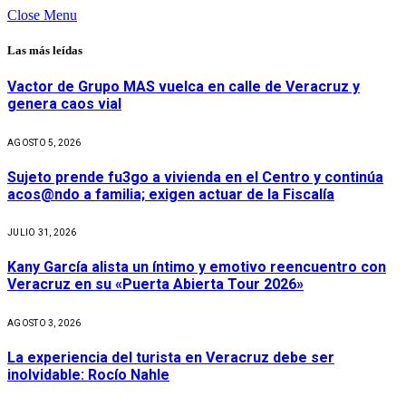
Close Menu
Las más leídas
Vactor de Grupo MAS vuelca en calle de Veracruz y
genera caos vial
AGOSTO 5, 2026
Sujeto prende fu3go a vivienda en el Centro y continúa
acos@ndo a familia; exigen actuar de la Fiscalía
JULIO 31, 2026
Kany García alista un íntimo y emotivo reencuentro con
Veracruz en su «Puerta Abierta Tour 2026»
AGOSTO 3, 2026
La experiencia del turista en Veracruz debe ser
inolvidable: Rocío Nahle