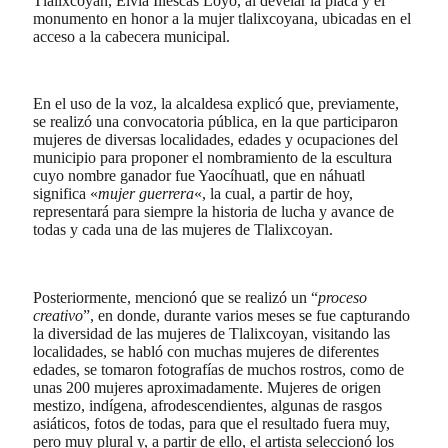
Tlalixcoyan, Elvia Illescas Loyo, al develar la placa y el
monumento en honor a la mujer tlalixcoyana, ubicadas en el
acceso a la cabecera municipal.
En el uso de la voz, la alcaldesa explicó que, previamente,
se realizó una convocatoria pública, en la que participaron
mujeres de diversas localidades, edades y ocupaciones del
municipio para proponer el nombramiento de la escultura
cuyo nombre ganador fue Yaocíhuatl, que en náhuatl
significa «
mujer guerrera
«, la cual, a partir de hoy,
representará para siempre la historia de lucha y avance de
todas y cada una de las mujeres de Tlalixcoyan.
Posteriormente, mencionó que se realizó un “
proceso
creativo
”, en donde, durante varios meses se fue capturando
la diversidad de las mujeres de Tlalixcoyan, visitando las
localidades, se habló con muchas mujeres de diferentes
edades, se tomaron fotografías de muchos rostros, como de
unas 200 mujeres aproximadamente. Mujeres de origen
mestizo, indígena, afrodescendientes, algunas de rasgos
asiáticos, fotos de todas, para que el resultado fuera muy,
pero muy plural y, a partir de ello, el artista seleccionó los