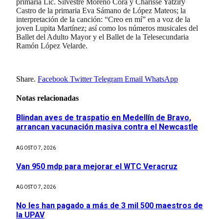
primaria Lic. Silvestre Moreno Cora y Charisse Yatziry
Castro de la primaria Eva Sámano de López Mateos; la
interpretación de la canción: “Creo en mí” en a voz de la
joven Lupita Martínez; así como los números musicales del
Ballet del Adulto Mayor y el Ballet de la Telesecundaria
Ramón López Velarde.
Share.
Facebook
Twitter
Telegram
Email
WhatsApp
Notas relacionadas
Blindan aves de traspatio en Medellín de Bravo,
arrancan vacunación masiva contra el Newcastle
AGOSTO 7, 2026
Van 950 mdp para mejorar el WTC Veracruz
AGOSTO 7, 2026
No les han pagado a más de 3 mil 500 maestros de
la UPAV