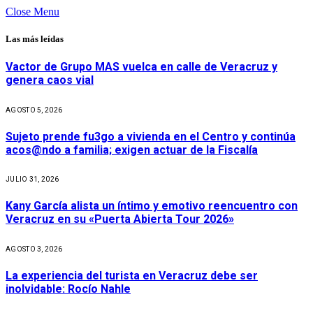
Close Menu
Las más leídas
Vactor de Grupo MAS vuelca en calle de Veracruz y
genera caos vial
AGOSTO 5, 2026
Sujeto prende fu3go a vivienda en el Centro y continúa
acos@ndo a familia; exigen actuar de la Fiscalía
JULIO 31, 2026
Kany García alista un íntimo y emotivo reencuentro con
Veracruz en su «Puerta Abierta Tour 2026»
AGOSTO 3, 2026
La experiencia del turista en Veracruz debe ser
inolvidable: Rocío Nahle