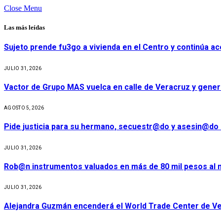
Close Menu
Las más leídas
Sujeto prende fu3go a vivienda en el Centro y continúa aco
JULIO 31, 2026
Vactor de Grupo MAS vuelca en calle de Veracruz y gener
AGOSTO 5, 2026
Pide justicia para su hermano, secuestr@do y asesin@do 
JULIO 31, 2026
Rob@n instrumentos valuados en más de 80 mil pesos al m
JULIO 31, 2026
Alejandra Guzmán encenderá el World Trade Center de Ve