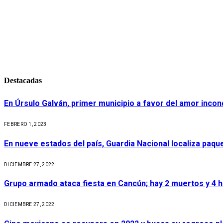
Destacadas
En Úrsulo Galván, primer municipio a favor del amor incond
FEBRERO 1, 2023
En nueve estados del país, Guardia Nacional localiza paq
DICIEMBRE 27, 2022
Grupo armado ataca fiesta en Cancún; hay 2 muertos y 4 
DICIEMBRE 27, 2022