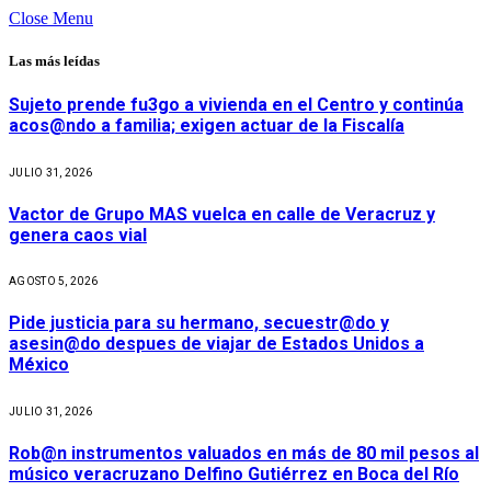
Close Menu
Las más leídas
Sujeto prende fu3go a vivienda en el Centro y continúa
acos@ndo a familia; exigen actuar de la Fiscalía
JULIO 31, 2026
Vactor de Grupo MAS vuelca en calle de Veracruz y
genera caos vial
AGOSTO 5, 2026
Pide justicia para su hermano, secuestr@do y
asesin@do despues de viajar de Estados Unidos a
México
JULIO 31, 2026
Rob@n instrumentos valuados en más de 80 mil pesos al
músico veracruzano Delfino Gutiérrez en Boca del Río