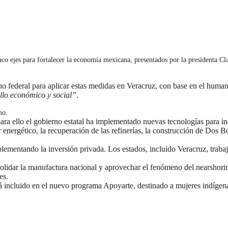
inco ejes para fortalecer la economía mexicana, presentados por la presidenta 
no federal para aplicar estas medidas en Veracruz, con base en el hum
ollo económico y social”
.
no.
para ello el gobierno estatal ha implementado nuevas tecnologías para i
r energético, la recuperación de las refinerías, la construcción de Dos 
mentando la inversión privada. Los estados, incluido Veracruz, trabajan
lidar la manufactura nacional y aprovechar el fenómeno del nearshoring
es.
á incluido en el nuevo programa Apoyarte, destinado a mujeres indígen