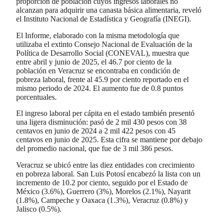
proporción de población cuyos ingresos laborales no
alcanzan para adquirir una canasta básica alimentaria, reveló
el Instituto Nacional de Estadística y Geografía (INEGI).
El Informe, elaborado con la misma metodología que
utilizaba el extinto Consejo Nacional de Evaluación de la
Política de Desarrollo Social (CONEVAL), muestra que
entre abril y junio de 2025, el 46.7 por ciento de la
población en Veracruz se encontraba en condición de
pobreza laboral, frente al 45.9 por ciento reportado en el
mismo periodo de 2024. El aumento fue de 0.8 puntos
porcentuales.
El ingreso laboral per cápita en el estado también presentó
una ligera disminución: pasó de 2 mil 430 pesos con 38
centavos en junio de 2024 a 2 mil 422 pesos con 45
centavos en junio de 2025. Esta cifra se mantiene por debajo
del promedio nacional, que fue de 3 mil 386 pesos.
Veracruz se ubicó entre las diez entidades con crecimiento
en pobreza laboral. San Luis Potosí encabezó la lista con un
incremento de 10.2 por ciento, seguido por el Estado de
México (3.6%), Guerrero (3%), Morelos (2.1%), Nayarit
(1.8%), Campeche y Oaxaca (1.3%), Veracruz (0.8%) y
Jalisco (0.5%).