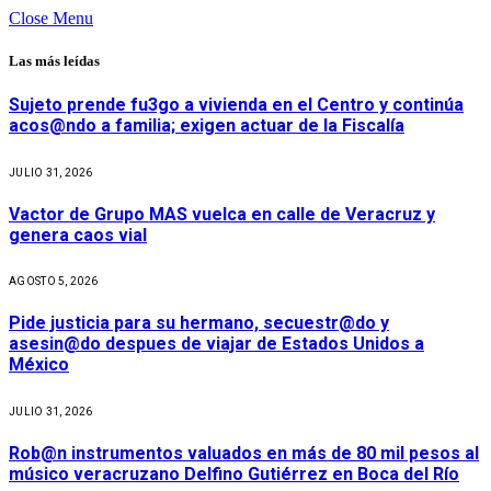
Close Menu
Las más leídas
Sujeto prende fu3go a vivienda en el Centro y continúa
acos@ndo a familia; exigen actuar de la Fiscalía
JULIO 31, 2026
Vactor de Grupo MAS vuelca en calle de Veracruz y
genera caos vial
AGOSTO 5, 2026
Pide justicia para su hermano, secuestr@do y
asesin@do despues de viajar de Estados Unidos a
México
JULIO 31, 2026
Rob@n instrumentos valuados en más de 80 mil pesos al
músico veracruzano Delfino Gutiérrez en Boca del Río