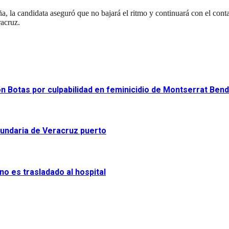
, la candidata aseguró que no bajará el ritmo y continuará con el conta
racruz.
on Botas por culpabilidad en feminicidio de Montserrat Ben
cundaria de Veracruz puerto
o es trasladado al hospital