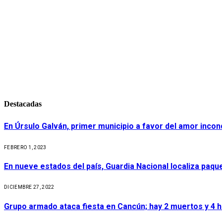
Destacadas
En Úrsulo Galván, primer municipio a favor del amor incond
FEBRERO 1, 2023
En nueve estados del país, Guardia Nacional localiza paq
DICIEMBRE 27, 2022
Grupo armado ataca fiesta en Cancún; hay 2 muertos y 4 