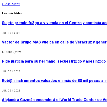
Close Menu
Las más leídas
Sujeto prende fu3go a vivienda en el Centro y continúa aco
JULIO 31, 2026
Vactor de Grupo MAS vuelca en calle de Veracruz y gener
AGOSTO 5, 2026
Pide justicia para su hermano, secuestr@do y asesin@do 
JULIO 31, 2026
Rob@n instrumentos valuados en más de 80 mil pesos al m
JULIO 31, 2026
Alejandra Guzmán encenderá el World Trade Center de Ve