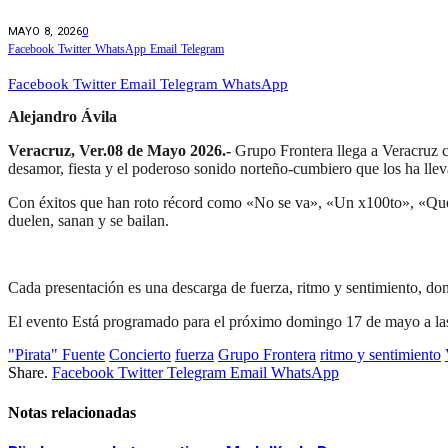
MAYO 8, 2026
0
Facebook
Twitter
WhatsApp
Email
Telegram
Facebook
Twitter
Email
Telegram
WhatsApp
Alejandro Ávila
Veracruz, Ver.08 de Mayo 2026.-
Grupo Frontera llega a Veracruz c
desamor, fiesta y el poderoso sonido norteño-cumbiero que los ha lle
Con éxitos que han roto récord como «No se va», «Un x100to», «Qué
duelen, sanan y se bailan.
Cada presentación es una descarga de fuerza, ritmo y sentimiento, dond
El evento Está programado para el próximo domingo 17 de mayo a las 2
"Pirata" Fuente
Concierto
fuerza
Grupo Frontera
ritmo y sentimiento
Share.
Facebook
Twitter
Telegram
Email
WhatsApp
Notas relacionadas