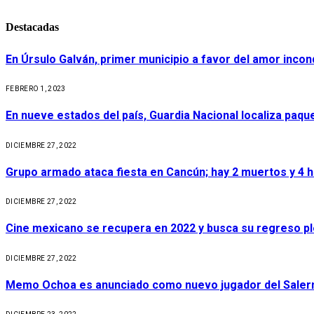
Destacadas
En Úrsulo Galván, primer municipio a favor del amor incond
FEBRERO 1, 2023
En nueve estados del país, Guardia Nacional localiza paq
DICIEMBRE 27, 2022
Grupo armado ataca fiesta en Cancún; hay 2 muertos y 4 
DICIEMBRE 27, 2022
Cine mexicano se recupera en 2022 y busca su regreso p
DICIEMBRE 27, 2022
Memo Ochoa es anunciado como nuevo jugador del Salerni