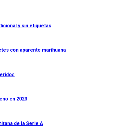
icional y sin etiquetas
uetes con aparente marihuana
heridos
leno en 2023
tana de la Serie A