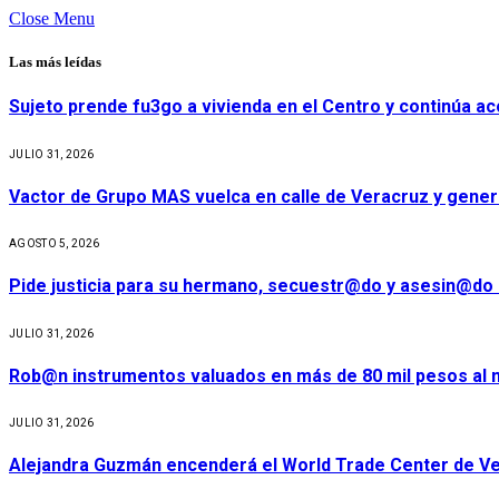
Close Menu
Las más leídas
Sujeto prende fu3go a vivienda en el Centro y continúa aco
JULIO 31, 2026
Vactor de Grupo MAS vuelca en calle de Veracruz y gener
AGOSTO 5, 2026
Pide justicia para su hermano, secuestr@do y asesin@do 
JULIO 31, 2026
Rob@n instrumentos valuados en más de 80 mil pesos al m
JULIO 31, 2026
Alejandra Guzmán encenderá el World Trade Center de Ve