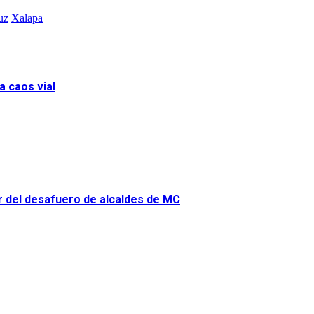
uz
Xalapa
a caos vial
or del desafuero de alcaldes de MC