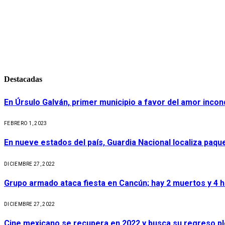
Destacadas
En Úrsulo Galván, primer municipio a favor del amor incond
FEBRERO 1, 2023
En nueve estados del país, Guardia Nacional localiza paq
DICIEMBRE 27, 2022
Grupo armado ataca fiesta en Cancún; hay 2 muertos y 4 
DICIEMBRE 27, 2022
Cine mexicano se recupera en 2022 y busca su regreso p