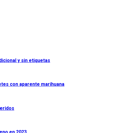
icional y sin etiquetas
uetes con aparente marihuana
heridos
leno en 2023