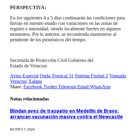
PERSPECTIVA:
En los siguientes 4 a 5 días continuarán las condiciones para
lluvias en nuestro estado con variaciones en las zonas de
registro e intensidad, siendo localmente fuertes en algunos
momentos. Por lo anterior, se recomienda mantenerse al
pendiente de los pronósticos del tiempo.
Secretaría de Protección Civil Gobierno del
Estado de Veracruz
Aviso Especial
Onda Tropical 31
Sistema Frontal 2
Vaguada
Veracruz
Xalapa
Share.
Facebook
Twitter
Telegram
Email
WhatsApp
Notas relacionadas
Blindan aves de traspatio en Medellín de Bravo,
arrancan vacunación masiva contra el Newcastle
AGOSTO 7, 2026