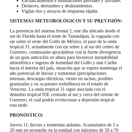
Encharcamientos e inundaciones pluviales y fluviales.
Deslaves, derrumbes y deslizamientos.
Vigilar ríos y arroyos de respuesta rápida.
SISTEMAS METEOROLÓGICOS Y SU PREVISIÓN:
La presencia del sistema frontal 2, este día ubicado desde el
sur de Florida hasta el norte de Tamaulipas, la vaguada con
eje sobre el oeste del Golfo de México, el paso de la onda
tropical 31, actualmente con eje sobre y al sur del centro de
Guerrero, continuarán apoyándose con la fuerte divergencia
de un gran anticiclón en altura para favorecer inestabilidad
atmosférica e ingreso de humedad del Golfo y mar Caribe
hacia el interior del país, situación que se espera mantenga el
alto potencial de lluvias y tormentas (precipitaciones
intensas, descargas eléctricas, viento en rachas, posibles
granizadas y en ocasiones torbellinos) en el estado de
Veracruz. La onda tropical 31 sigue asociada con el
disturbio tropical 95E centrado al sur y cerca del oriente de
Guerrero, el cual podría evolucionar a depresión tropical
esta tarde.
PRONÓSTICO:
Jueves 11: lluvias y tormentas aisladas. Acumulados de 5 a
20 mm en promedio en la entidad con máximos de 50 a 70