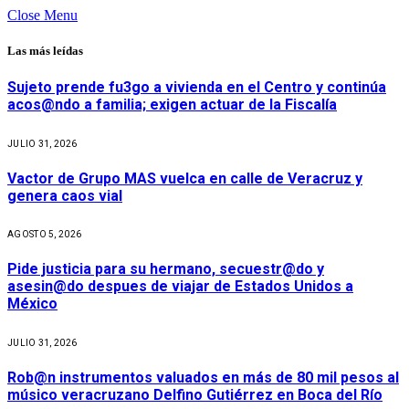
Close Menu
Las más leídas
Sujeto prende fu3go a vivienda en el Centro y continúa
acos@ndo a familia; exigen actuar de la Fiscalía
JULIO 31, 2026
Vactor de Grupo MAS vuelca en calle de Veracruz y
genera caos vial
AGOSTO 5, 2026
Pide justicia para su hermano, secuestr@do y
asesin@do despues de viajar de Estados Unidos a
México
JULIO 31, 2026
Rob@n instrumentos valuados en más de 80 mil pesos al
músico veracruzano Delfino Gutiérrez en Boca del Río