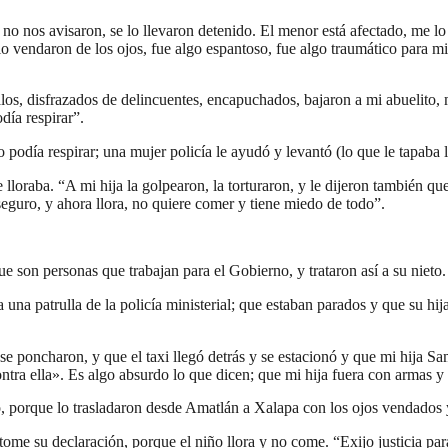
no nos avisaron, se lo llevaron detenido. El menor está afectado, me lo e
 lo vendaron de los ojos, fue algo espantoso, fue algo traumático para 
los, disfrazados de delincuentes, encapuchados, bajaron a mi abuelito, m
día respirar”.
o podía respirar; una mujer policía le ayudó y levantó (lo que le tapaba l
lloraba. “A mi hija la golpearon, la torturaron, y le dijeron también qu
eguro, y ahora llora, no quiere comer y tiene miedo de todo”.
on personas que trabajan para el Gobierno, y trataron así a su nieto.
a patrulla de la policía ministerial; que estaban parados y que su hija 
se poncharon, y que el taxi llegó detrás y se estacionó y que mi hija S
ontra ella». Es algo absurdo lo que dicen; que mi hija fuera con armas y
o, porque lo trasladaron desde Amatlán a Xalapa con los ojos vendados 
me su declaración, porque el niño llora y no come. “Exijo justicia para