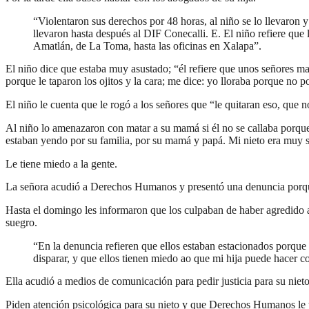
“Violentaron sus derechos por 48 horas, al niño se lo llevaron y 
llevaron hasta después al DIF Conecalli. E. El niño refiere que
Amatlán, de La Toma, hasta las oficinas en Xalapa”.
El niño dice que estaba muy asustado; “él refiere que unos señores ma
porque le taparon los ojitos y la cara; me dice: yo lloraba porque no po
El niño le cuenta que le rogó a los señores que “le quitaran eso, que n
Al niño lo amenazaron con matar a su mamá si él no se callaba porque 
estaban yendo por su familia, por su mamá y papá. Mi nieto era muy s
Le tiene miedo a la gente.
La señora acudió a Derechos Humanos y presentó una denuncia porque s
Hasta el domingo les informaron que los culpaban de haber agredido a un
suegro.
“En la denuncia refieren que ellos estaban estacionados porque 
disparar, y que ellos tienen miedo ao que mi hija puede hacer c
Ella acudió a medios de comunicación para pedir justicia para su niet
Piden atención psicológica para su nieto y que Derechos Humanos le to