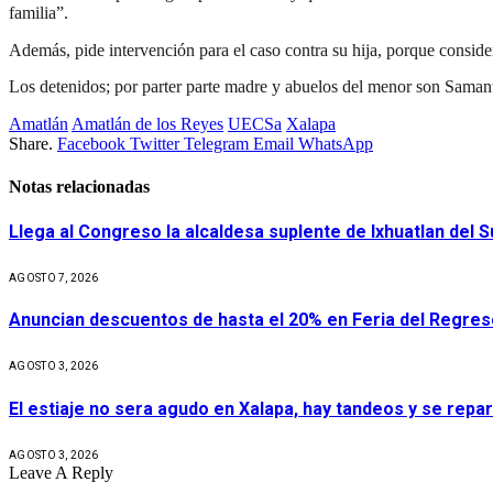
familia”.
Además, pide intervención para el caso contra su hija, porque consider
Los detenidos; por parter parte madre y abuelos del menor son Samant
Amatlán
Amatlán de los Reyes
UECSa
Xalapa
Share.
Facebook
Twitter
Telegram
Email
WhatsApp
Notas relacionadas
Llega al Congreso la alcaldesa suplente de Ixhuatlan del 
AGOSTO 7, 2026
Anuncian descuentos de hasta el 20% en Feria del Regres
AGOSTO 3, 2026
El estiaje no sera agudo en Xalapa, hay tandeos y se repa
AGOSTO 3, 2026
Leave A Reply