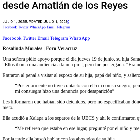
desde Amatlán de los Reyes
JULIO 1, 2025
UPDATED:
JULIO 1, 2025
0
Facebook
Twitter
WhatsApp
Email
Telegram
Facebook
Twitter
Email
Telegram
WhatsApp
Rosalinda Morales | Foro Veracruz
Una señora pidió apoyo porque el día jueves 19 de junio, su hija S
“Ellos iban a una audiencia a la una pm”, pero fue postergada. “Era un
Entraron al penal a visitar al esposo de su hija, papá del niño, y salier
“Posteriormente no tuve contacto con ella ni con su suegro; perd
mi consuegra hizo una denuncia por desaparición”.
Les informaron que habían sido detenidos, pero no especificaban dónd
nieto.
Ella acudió a Xalapa a los separos de la UECS y ahí le confirmaron qu
“Me refieren que estaba en ese lugar, pregunté por el niño y me
Por la tarde ella buscó hablar con los abogados de su hija.