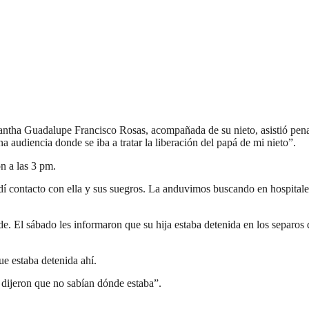
amantha Guadalupe Francisco Rosas, acompañada de su nieto, asistió p
a audiencia donde se iba a tratar la liberación del papá de mi nieto”.
on a las 3 pm.
í contacto con ella y sus suegros. La anduvimos buscando en hospitales;
e. El sábado les informaron que su hija estaba detenida en los separo
e estaba detenida ahí.
 dijeron que no sabían dónde estaba”.