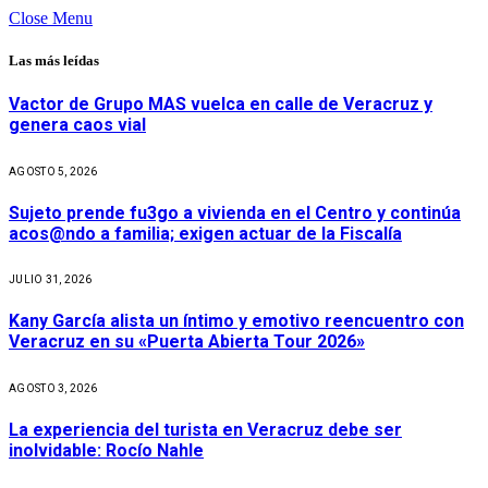
Close Menu
Las más leídas
Vactor de Grupo MAS vuelca en calle de Veracruz y
genera caos vial
AGOSTO 5, 2026
Sujeto prende fu3go a vivienda en el Centro y continúa
acos@ndo a familia; exigen actuar de la Fiscalía
JULIO 31, 2026
Kany García alista un íntimo y emotivo reencuentro con
Veracruz en su «Puerta Abierta Tour 2026»
AGOSTO 3, 2026
La experiencia del turista en Veracruz debe ser
inolvidable: Rocío Nahle