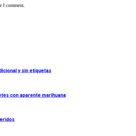
me I comment.
icional y sin etiquetas
uetes con aparente marihuana
heridos