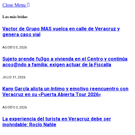
Close Menu
Las más leídas
Vactor de Grupo MAS vuelca en calle de Veracruz y
genera caos vial
AGOSTO 5, 2026
Sujeto prende fu3go a vivienda en el Centro y continúa
acos@ndo a familia; exigen actuar de la Fiscalía
JULIO 31, 2026
Kany García alista un íntimo y emotivo reencuentro con
Veracruz en su «Puerta Abierta Tour 2026»
AGOSTO 3, 2026
La experiencia del turista en Veracruz debe ser
inolvidable: Rocío Nahle