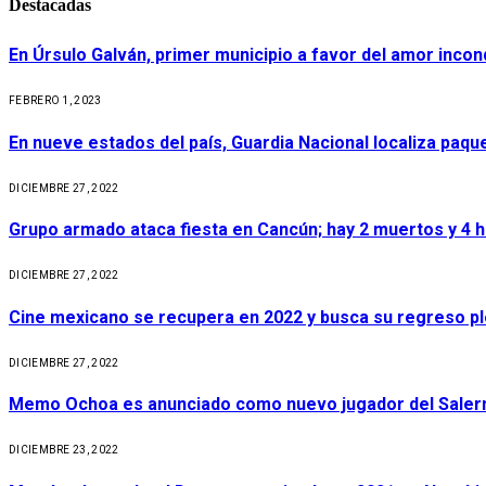
Destacadas
En Úrsulo Galván, primer municipio a favor del amor incond
FEBRERO 1, 2023
En nueve estados del país, Guardia Nacional localiza paq
DICIEMBRE 27, 2022
Grupo armado ataca fiesta en Cancún; hay 2 muertos y 4 
DICIEMBRE 27, 2022
Cine mexicano se recupera en 2022 y busca su regreso p
DICIEMBRE 27, 2022
Memo Ochoa es anunciado como nuevo jugador del Salerni
DICIEMBRE 23, 2022