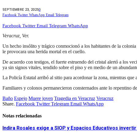
SEPTIEMBRE 23, 2025
0
Facebook
Twitter
WhatsApp
Email
Telegram
Facebook
Twitter
Email
Telegram
WhatsApp
Veracruz, Ver.
Un hecho insólito y trágico conmocionó a los habitantes de la coloni
le provocara una herida mortal en el cuello.
De acuerdo con testigos, el fuerte estruendo del cristal alertó a los 
ya sin signos vitales, tendido sobre el piso y en medio de un abundan
La Policía Estatal arribó al sitio para acordonar la zona, mientras que 
Familiares y colonos permanecieron consternados ante lo repentino del
Baño
Espejo
Muere joven
Tragedia en Veracruz
Veracruz
Share.
Facebook
Twitter
Telegram
Email
WhatsApp
Notas relacionadas
Indira Rosales exige a SIOP y Espacios Educativos invert