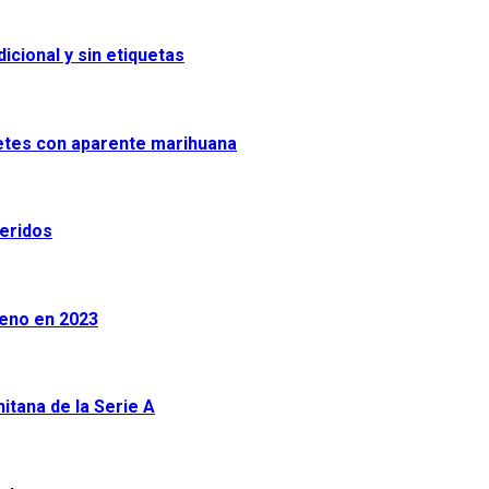
icional y sin etiquetas
uetes con aparente marihuana
heridos
leno en 2023
tana de la Serie A