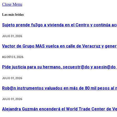
Close Menu
Las más leídas
Sujeto prende fu3go a vivienda en el Centro y continúa aco
JULIO 31, 2026
Vactor de Grupo MAS vuelca en calle de Veracruz y gener
AGOSTO 5, 2026
Pide justicia para su hermano, secuestr@do y asesin@do 
JULIO 31, 2026
Rob@n instrumentos valuados en más de 80 mil pesos al m
JULIO 31, 2026
Alejandra Guzmán encenderá el World Trade Center de Ve