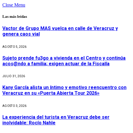
Close Menu
Las más leídas
Vactor de Grupo MAS vuelca en calle de Veracruz y
genera caos vial
AGOSTO 5, 2026
Sujeto prende fu3go a vivienda en el Centro y continúa
acos@ndo a familia; exigen actuar de la Fiscalía
JULIO 31, 2026
Kany García alista un íntimo y emotivo reencuentro con
Veracruz en su «Puerta Abierta Tour 2026»
AGOSTO 3, 2026
La experiencia del turista en Veracruz debe ser
inolvidable: Rocío Nahle