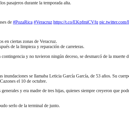
 los pasajeros durante la temporada alta.
uses de
#PozaRica
#Veracruz
https://t.co/EKpfmiCVfq
pic.twitter.co
s en ciertas zonas de Veracruz.
ués de la limpieza y reparación de carreteras.
 contingencia y no tuvieron ningún deceso, se desmarcó de la muerte d
as inundaciones se llamaba Leticia García García, de 53 años. Su cuerp
o Cazones el 10 de octubre.
 generales y era madre de tres hijas, quienes siempre creyeron que podr
do serlo de la terminal de junto.