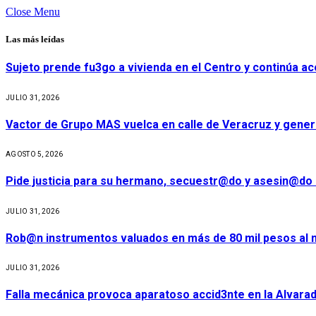
Close Menu
Las más leídas
Sujeto prende fu3go a vivienda en el Centro y continúa aco
JULIO 31, 2026
Vactor de Grupo MAS vuelca en calle de Veracruz y gener
AGOSTO 5, 2026
Pide justicia para su hermano, secuestr@do y asesin@do 
JULIO 31, 2026
Rob@n instrumentos valuados en más de 80 mil pesos al m
JULIO 31, 2026
Falla mecánica provoca aparatoso accid3nte en la Alvarad