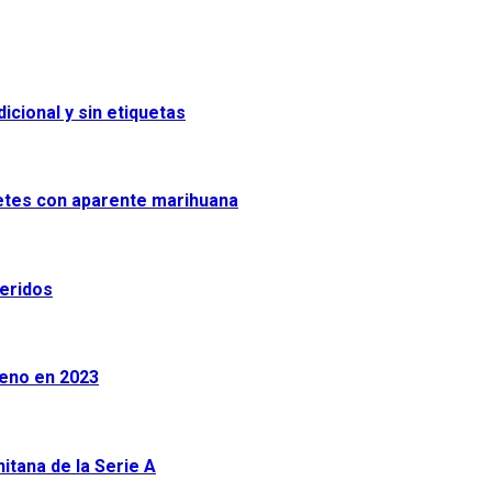
icional y sin etiquetas
uetes con aparente marihuana
heridos
leno en 2023
tana de la Serie A