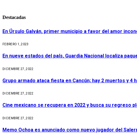
Destacadas
En Úrsulo Galván, primer municipio a favor del amor incond
FEBRERO 1, 2023
En nueve estados del país, Guardia Nacional localiza paq
DICIEMBRE 27, 2022
Grupo armado ataca fiesta en Cancún; hay 2 muertos y 4 
DICIEMBRE 27, 2022
Cine mexicano se recupera en 2022 y busca su regreso p
DICIEMBRE 27, 2022
Memo Ochoa es anunciado como nuevo jugador del Salerni