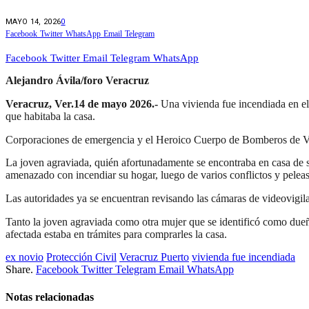
MAYO 14, 2026
0
Facebook
Twitter
WhatsApp
Email
Telegram
Facebook
Twitter
Email
Telegram
WhatsApp
Alejandro Ávila/foro Veracruz
Veracruz, Ver.14 de mayo 2026.-
Una vivienda fue incendiada en el 
que habitaba la casa.
Corporaciones de emergencia y el Heroico Cuerpo de Bomberos de Verac
La joven agraviada, quién afortunadamente se encontraba en casa de su
amenazado con incendiar su hogar, luego de varios conflictos y peleas
Las autoridades ya se encuentran revisando las cámaras de videovigila
Tanto la joven agraviada como otra mujer que se identificó como dueña
afectada estaba en trámites para comprarles la casa.
ex novio
Protección Civil
Veracruz Puerto
vivienda fue incendiada
Share.
Facebook
Twitter
Telegram
Email
WhatsApp
Notas relacionadas