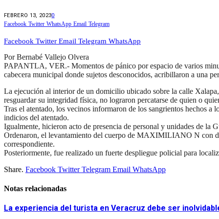
FEBRERO 13, 2023
0
Facebook
Twitter
WhatsApp
Email
Telegram
Facebook
Twitter
Email
Telegram
WhatsApp
Por Bernabé Vallejo Olvera
PAPANTLA, VER.- Momentos de pánico por espacio de varios minutos, 
cabecera municipal donde sujetos desconocidos, acribillaron a una pe
La ejecución al interior de un domicilio ubicado sobre la calle Xalap
resguardar su integridad física, no lograron percatarse de quien o quie
Tras el atentado, los vecinos informaron de los sangrientos hechos a 
indicios del atentado.
Igualmente, hicieron acto de presencia de personal y unidades de la G
Ordenaron, el levantamiento del cuerpo de MAXIMILIANO N con domici
correspondiente.
Posteriormente, fue realizado un fuerte despliegue policial para localiza
Share.
Facebook
Twitter
Telegram
Email
WhatsApp
Notas relacionadas
La experiencia del turista en Veracruz debe ser inolvidabl