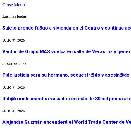
Close Menu
Las más leídas
Sujeto prende fu3go a vivienda en el Centro y continúa aco
JULIO 31, 2026
Vactor de Grupo MAS vuelca en calle de Veracruz y gener
AGOSTO 5, 2026
Pide justicia para su hermano, secuestr@do y asesin@do 
JULIO 31, 2026
Rob@n instrumentos valuados en más de 80 mil pesos al m
JULIO 31, 2026
Alejandra Guzmán encenderá el World Trade Center de Ve