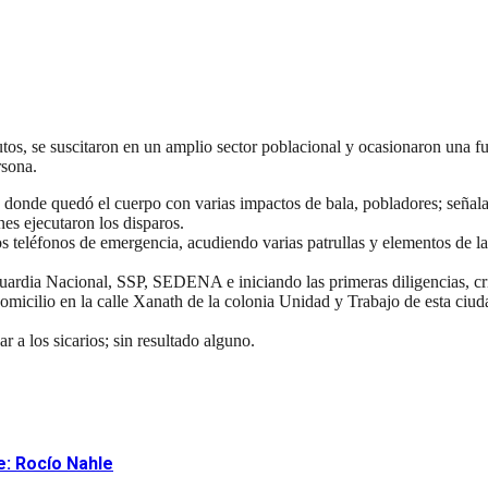
se suscitaron en un amplio sector poblacional y ocasionaron una fuer
rsona.
a, donde quedó el cuerpo con varias impactos de bala, pobladores; seña
nes ejecutaron los disparos.
los teléfonos de emergencia, acudiendo varias patrullas y elementos de l
uardia Nacional, SSP, SEDENA e iniciando las primeras diligencias, crimi
lio en la calle Xanath de la colonia Unidad y Trabajo de esta ciuda
r a los sicarios; sin resultado alguno.
e: Rocío Nahle