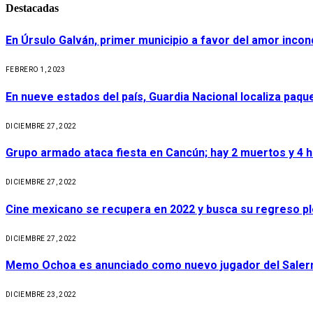
Destacadas
En Úrsulo Galván, primer municipio a favor del amor incond
FEBRERO 1, 2023
En nueve estados del país, Guardia Nacional localiza paq
DICIEMBRE 27, 2022
Grupo armado ataca fiesta en Cancún; hay 2 muertos y 4 
DICIEMBRE 27, 2022
Cine mexicano se recupera en 2022 y busca su regreso p
DICIEMBRE 27, 2022
Memo Ochoa es anunciado como nuevo jugador del Salerni
DICIEMBRE 23, 2022