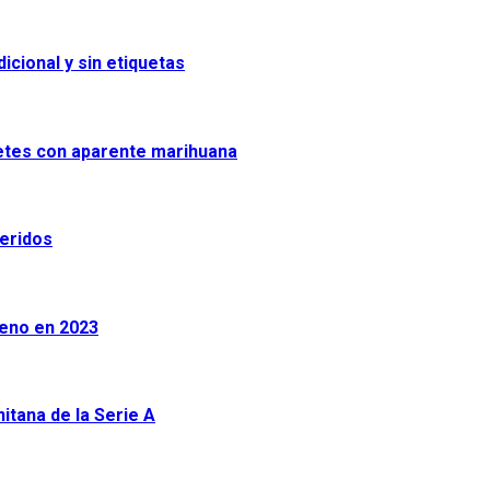
icional y sin etiquetas
uetes con aparente marihuana
heridos
leno en 2023
tana de la Serie A