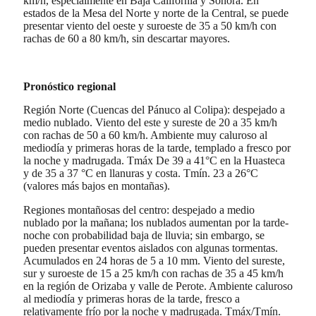
km/h, especialmente en Baja California y Sonora. En
estados de la Mesa del Norte y norte de la Central, se puede
presentar viento del oeste y suroeste de 35 a 50 km/h con
rachas de 60 a 80 km/h, sin descartar mayores.
Pronóstico regional
Región Norte (Cuencas del Pánuco al Colipa): despejado a
medio nublado. Viento del este y sureste de 20 a 35 km/h
con rachas de 50 a 60 km/h. Ambiente muy caluroso al
mediodía y primeras horas de la tarde, templado a fresco por
la noche y madrugada. Tmáx De 39 a 41°C en la Huasteca
y de 35 a 37 °C en llanuras y costa. Tmín. 23 a 26°C
(valores más bajos en montañas).
Regiones montañosas del centro: despejado a medio
nublado por la mañana; los nublados aumentan por la tarde-
noche con probabilidad baja de lluvia; sin embargo, se
pueden presentar eventos aislados con algunas tormentas.
Acumulados en 24 horas de 5 a 10 mm. Viento del sureste,
sur y suroeste de 15 a 25 km/h con rachas de 35 a 45 km/h
en la región de Orizaba y valle de Perote. Ambiente caluroso
al mediodía y primeras horas de la tarde, fresco a
relativamente frío por la noche y madrugada. Tmáx/Tmín.