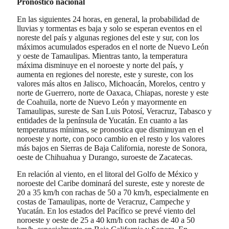
Pronóstico nacional
En las siguientes 24 horas, en general, la probabilidad de
lluvias y tormentas es baja y solo se esperan eventos en el
noreste del país y algunas regiones del este y sur, con los
máximos acumulados esperados en el norte de Nuevo León
y oeste de Tamaulipas. Mientras tanto, la temperatura
máxima disminuye en el noroeste y norte del país, y
aumenta en regiones del noreste, este y sureste, con los
valores más altos en Jalisco, Michoacán, Morelos, centro y
norte de Guerrero, norte de Oaxaca, Chiapas, noreste y este
de Coahuila, norte de Nuevo León y mayormente en
Tamaulipas, sureste de San Luis Potosí, Veracruz, Tabasco y
entidades de la península de Yucatán. En cuanto a las
temperaturas mínimas, se pronostica que disminuyan en el
noroeste y norte, con poco cambio en el resto y los valores
más bajos en Sierras de Baja California, noreste de Sonora,
oeste de Chihuahua y Durango, suroeste de Zacatecas.
En relación al viento, en el litoral del Golfo de México y
noroeste del Caribe dominará del sureste, este y noreste de
20 a 35 km/h con rachas de 50 a 70 km/h, especialmente en
costas de Tamaulipas, norte de Veracruz, Campeche y
Yucatán. En los estados del Pacífico se prevé viento del
noroeste y oeste de 25 a 40 km/h con rachas de 40 a 50