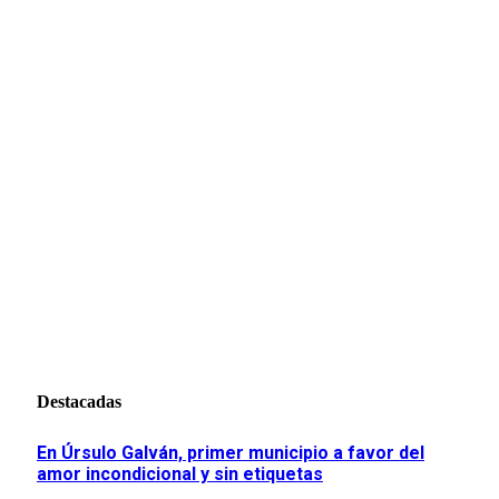
Destacadas
En Úrsulo Galván, primer municipio a favor del
amor incondicional y sin etiquetas