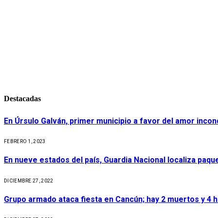
Destacadas
En Úrsulo Galván, primer municipio a favor del amor incond
FEBRERO 1, 2023
En nueve estados del país, Guardia Nacional localiza paq
DICIEMBRE 27, 2022
Grupo armado ataca fiesta en Cancún; hay 2 muertos y 4 