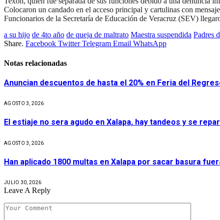
Texon, quien fue separada de sus funciones debido a una denuncia in
Colocaron un candado en el acceso principal y cartulinas con mensaje
Funcionarios de la Secretaría de Educación de Veracruz (SEV) llegaro
a su hijo
de 4to año
de queja de maltrato
Maestra suspendida
Padres d
Share.
Facebook
Twitter
Telegram
Email
WhatsApp
Notas relacionadas
Anuncian descuentos de hasta el 20% en Feria del Regres
AGOSTO 3, 2026
El estiaje no sera agudo en Xalapa, hay tandeos y se repa
AGOSTO 3, 2026
Han aplicado 1800 multas en Xalapa por sacar basura fue
JULIO 30, 2026
Leave A Reply