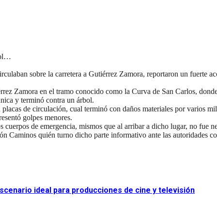
bol…
aban sobre la carretera a Gutiérrez Zamora, reportaron un fuerte acc
tiérrez Zamora en el tramo conocido como la Curva de San Carlos, don
nica y terminó contra un árbol.
as de circulación, cual terminó con daños materiales por varios mile
presentó golpes menores.
os cuerpos de emergencia, mismos que al arribar a dicho lugar, no fue nec
 Caminos quién turno dicho parte informativo ante las autoridades cor
scenario ideal para producciones de cine y televisión