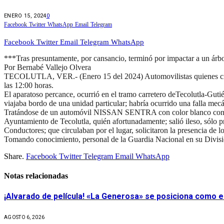
ENERO 15, 2024
0
Facebook
Twitter
WhatsApp
Email
Telegram
Facebook
Twitter
Email
Telegram
WhatsApp
***Tras presuntamente, por cansancio, terminó por impactar a un ár
Por Bernabé Vallejo Olvera
TECOLUTLA, VER.- (Enero 15 del 2024) Automovilistas quienes circul
las 12:00 horas.
El aparatoso percance, ocurrió en el tramo carretero deTecolutla-Gu
viajaba bordo de una unidad particular; habría ocurrido una falla mecá
Tratándose de un automóvil NISSAN SENTRA con color blanco con plac
Ayuntamiento de Tecolutla, quién afortunadamente; salió ileso, sólo 
Conductores; que circulaban por el lugar, solicitaron la presencia de l
Tomando conocimiento, personal de la Guardia Nacional en su División
Share.
Facebook
Twitter
Telegram
Email
WhatsApp
Notas relacionadas
¡Alvarado de película! «La Generosa» se posiciona como e
AGOSTO 6, 2026