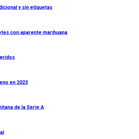
icional y sin etiquetas
uetes con aparente marihuana
heridos
leno en 2023
tana de la Serie A
al