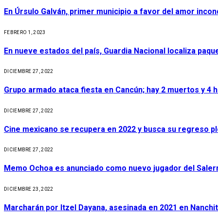
En Úrsulo Galván, primer municipio a favor del amor incond
FEBRERO 1, 2023
En nueve estados del país, Guardia Nacional localiza paq
DICIEMBRE 27, 2022
Grupo armado ataca fiesta en Cancún; hay 2 muertos y 4 
DICIEMBRE 27, 2022
Cine mexicano se recupera en 2022 y busca su regreso p
DICIEMBRE 27, 2022
Memo Ochoa es anunciado como nuevo jugador del Salerni
DICIEMBRE 23, 2022
Marcharán por Itzel Dayana, asesinada en 2021 en Nanchit