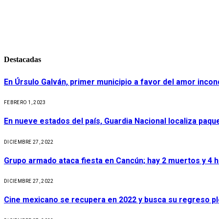
Destacadas
En Úrsulo Galván, primer municipio a favor del amor incond
FEBRERO 1, 2023
En nueve estados del país, Guardia Nacional localiza paq
DICIEMBRE 27, 2022
Grupo armado ataca fiesta en Cancún; hay 2 muertos y 4 
DICIEMBRE 27, 2022
Cine mexicano se recupera en 2022 y busca su regreso p