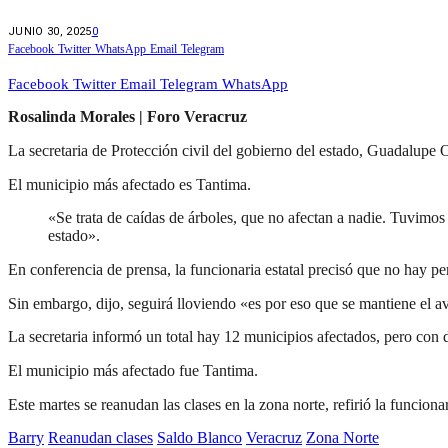
JUNIO 30, 2025
0
Facebook
Twitter
WhatsApp
Email
Telegram
Facebook
Twitter
Email
Telegram
WhatsApp
Rosalinda Morales | Foro Veracruz
La secretaria de Protección civil del gobierno del estado, Guadalupe
El municipio más afectado es Tantima.
«Se trata de caídas de árboles, que no afectan a nadie. Tuvimos
estado».
En conferencia de prensa, la funcionaria estatal precisó que no hay per
Sin embargo, dijo, seguirá lloviendo «es por eso que se mantiene el a
La secretaria informó un total hay 12 municipios afectados, pero con
El municipio más afectado fue Tantima.
Este martes se reanudan las clases en la zona norte, refirió la funcionar
Barry
Reanudan clases
Saldo Blanco
Veracruz
Zona Norte