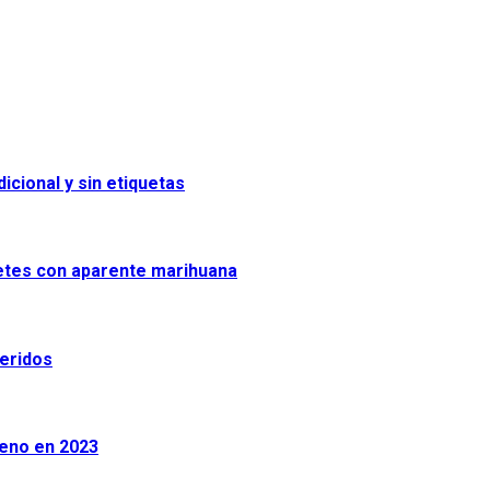
icional y sin etiquetas
uetes con aparente marihuana
heridos
leno en 2023