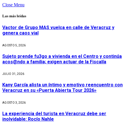
Close Menu
Las más leídas
Vactor de Grupo MAS vuelca en calle de Veracruz y
genera caos vial
AGOSTO 5, 2026
Sujeto prende fu3go a vivienda en el Centro y continúa
acos@ndo a familia; exigen actuar de la Fiscalía
JULIO 31, 2026
Kany García alista un íntimo y emotivo reencuentro con
Veracruz en su «Puerta Abierta Tour 2026»
AGOSTO 3, 2026
La experiencia del turista en Veracruz debe ser
inolvidable: Rocío Nahle