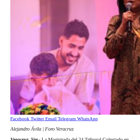
Facebook
Twitter
Email
Telegram
WhatsApp
Alejandro Ávila | Foro Veracru
z
Veracruz, Ver.-
La Magistrada del 24 Tribunal Colegiado en