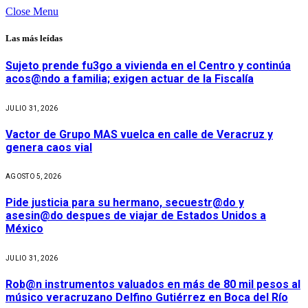
Close Menu
Las más leídas
Sujeto prende fu3go a vivienda en el Centro y continúa
acos@ndo a familia; exigen actuar de la Fiscalía
JULIO 31, 2026
Vactor de Grupo MAS vuelca en calle de Veracruz y
genera caos vial
AGOSTO 5, 2026
Pide justicia para su hermano, secuestr@do y
asesin@do despues de viajar de Estados Unidos a
México
JULIO 31, 2026
Rob@n instrumentos valuados en más de 80 mil pesos al
músico veracruzano Delfino Gutiérrez en Boca del Río