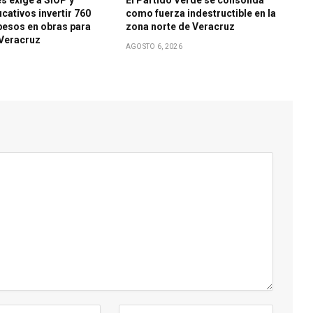
es exige a SIOP y
El Partido Verde se consolida
cativos invertir 760
como fuerza indestructible en la
pesos en obras para
zona norte de Veracruz
 Veracruz
AGOSTO 6, 2026