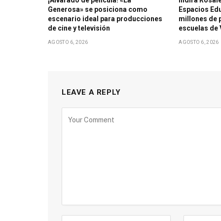
¡Alvarado de película! «La
Indira Rosal
Generosa» se posiciona como
Espacios Edu
escenario ideal para producciones
millones de 
de cine y televisión
escuelas de
AGOSTO 6, 2026
AGOSTO 6, 2026
LEAVE A REPLY