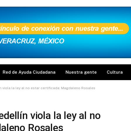
Red de Ayuda Ciudadana
Nuestra gente
Cultura
n viola la ley al no estar certificada: Magdaleno Rosales
ellín viola la ley al no
daleno Rosales