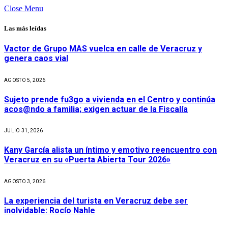
Close Menu
Las más leídas
Vactor de Grupo MAS vuelca en calle de Veracruz y
genera caos vial
AGOSTO 5, 2026
Sujeto prende fu3go a vivienda en el Centro y continúa
acos@ndo a familia; exigen actuar de la Fiscalía
JULIO 31, 2026
Kany García alista un íntimo y emotivo reencuentro con
Veracruz en su «Puerta Abierta Tour 2026»
AGOSTO 3, 2026
La experiencia del turista en Veracruz debe ser
inolvidable: Rocío Nahle