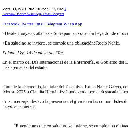
MAYO 14, 2025
UPDATED:
MAYO 14, 2025
0
Facebook
Twitter
WhatsApp
Email
Telegram
Facebook
Twitter
Email
Telegram
WhatsApp
>Desde Huayacocotla hasta Soteapan, su vocación llega donde otros
>En salud no se invierte, se cumple una obligación: Rocío Nahle.
Xalapa, Ver., 14 de mayo de 2025
En el marco del Día Internacional de la Enfermería, el Gobierno del E
más apartadas del estado.
Durante la ceremonia, la titular del Ejecutivo, Rocío Nahle García, 
Alonso 2025 a Claudia Hernández Landaverde por su destacada labor
En su mensaje, destacó la presencia del gremio en las comunidades don
mayores esfuerzos.
“Entendemos que en salud no se invierte, se cumple una obligac