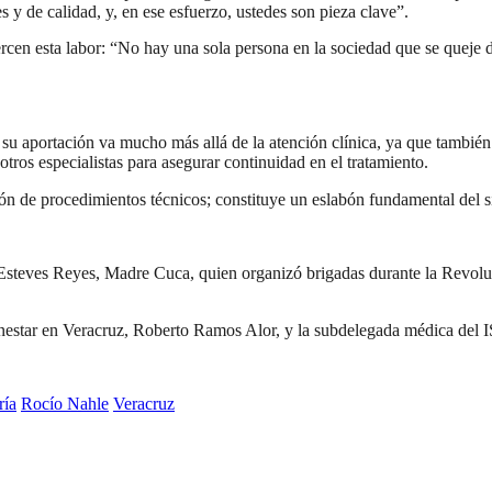
es y de calidad, y, en ese esfuerzo, ustedes son pieza clave”.
jercen esta labor: “No hay una sola persona en la sociedad que se queje
e su aportación va mucho más allá de la atención clínica, ya que tambié
ros especialistas para asegurar continuidad en el tratamiento.
ón de procedimientos técnicos; constituye un eslabón fundamental del si
Esteves Reyes, Madre Cuca, quien organizó brigadas durante la Revolu
nestar en Veracruz, Roberto Ramos Alor, y la subdelegada médica del I
ría
Rocío Nahle
Veracruz