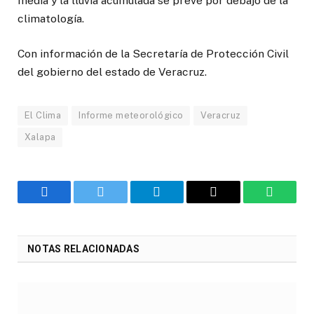
media y la lluvia acumulada se prevé por debajo de la
climatología.
Con información de la Secretaría de Protección Civil
del gobierno del estado de Veracruz.
El Clima
Informe meteorológico
Veracruz
Xalapa
Facebook
Twitter
Telegram
Email
WhatsA
NOTAS RELACIONADAS