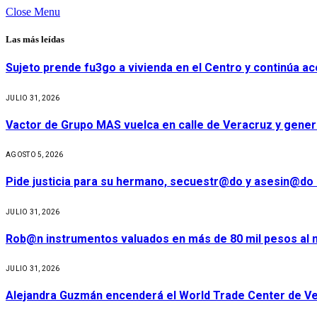
Close Menu
Las más leídas
Sujeto prende fu3go a vivienda en el Centro y continúa aco
JULIO 31, 2026
Vactor de Grupo MAS vuelca en calle de Veracruz y gener
AGOSTO 5, 2026
Pide justicia para su hermano, secuestr@do y asesin@do 
JULIO 31, 2026
Rob@n instrumentos valuados en más de 80 mil pesos al m
JULIO 31, 2026
Alejandra Guzmán encenderá el World Trade Center de Ve