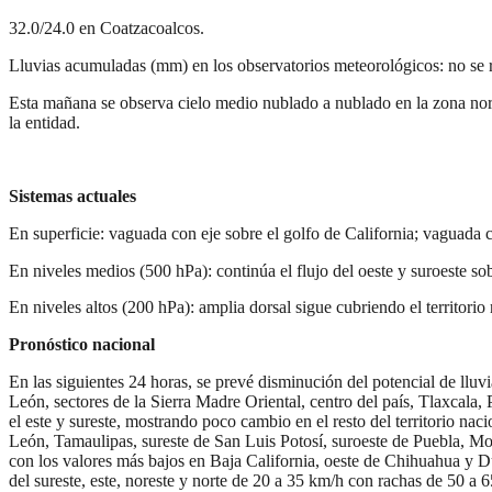
32.0/24.0 en Coatzacoalcos.
Lluvias acumuladas (mm) en los observatorios meteorológicos: no se re
Esta mañana se observa cielo medio nublado a nublado en la zona norte
la entidad.
Sistemas actuales
En superficie: vaguada con eje sobre el golfo de California; vaguada c
En niveles medios (500 hPa): continúa el flujo del oeste y suroeste sobre
En niveles altos (200 hPa): amplia dorsal sigue cubriendo el territorio
Pronóstico nacional
En las siguientes 24 horas, se prevé disminución del potencial de lluvi
León, sectores de la Sierra Madre Oriental, centro del país, Tlaxcal
el este y sureste, mostrando poco cambio en el resto del territorio na
León, Tamaulipas, sureste de San Luis Potosí, suroeste de Puebla, Mo
con los valores más bajos en Baja California, oeste de Chihuahua y Du
del sureste, este, noreste y norte de 20 a 35 km/h con rachas de 50 a 