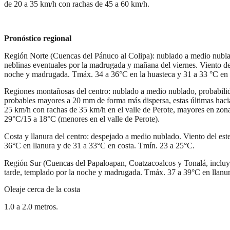
de 20 a 35 km/h con rachas de 45 a 60 km/h.
Pronóstico regional
Región Norte (Cuencas del Pánuco al Colipa): nublado a medio nublad
neblinas eventuales por la madrugada y mañana del viernes. Viento del
noche y madrugada. Tmáx. 34 a 36°C en la huasteca y 31 a 33 °C en l
Regiones montañosas del centro: nublado a medio nublado, probabilid
probables mayores a 20 mm de forma más dispersa, estas últimas hacia l
25 km/h con rachas de 35 km/h en el valle de Perote, mayores en zona
29°C/15 a 18°C (menores en el valle de Perote).
Costa y llanura del centro: despejado a medio nublado. Viento del es
36°C en llanura y de 31 a 33°C en costa. Tmín. 23 a 25°C.
Región Sur (Cuencas del Papaloapan, Coatzacoalcos y Tonalá, incluye
tarde, templado por la noche y madrugada. Tmáx. 37 a 39°C en llanura
Oleaje cerca de la costa
1.0 a 2.0 metros.