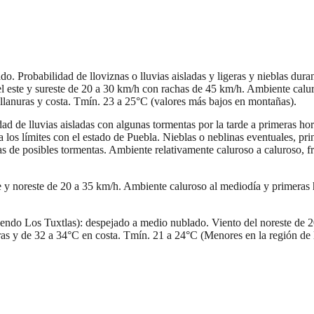
o. Probabilidad de lloviznas o lluvias aisladas y ligeras y nieblas d
 este y sureste de 20 a 30 km/h con rachas de 45 km/h. Ambiente caluro
lanuras y costa. Tmín. 23 a 25°C (valores más bajos en montañas).
ad de lluvias aisladas con algunas tormentas por la tarde a primeras h
os límites con el estado de Puebla. Nieblas o neblinas eventuales, princ
s de posibles tormentas. Ambiente relativamente caluroso a caluroso, 
te y noreste de 20 a 35 km/h. Ambiente caluroso al mediodía y primeras
ndo Los Tuxtlas): despejado a medio nublado. Viento del noreste de 2
s y de 32 a 34°C en costa. Tmín. 21 a 24°C (Menores en la región de l