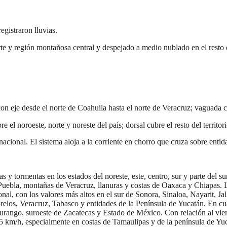
gistraron lluvias.
 y región montañosa central y despejado a medio nublado en el resto de
on eje desde el norte de Coahuila hasta el norte de Veracruz; vaguada c
 el noroeste, norte y noreste del país; dorsal cubre el resto del territor
 nacional. El sistema aloja a la corriente en chorro que cruza sobre ent
as y tormentas en los estados del noreste, este, centro, sur y parte del
a, Puebla, montañas de Veracruz, llanuras y costas de Oaxaca y Chiapas
cional, con los valores más altos en el sur de Sonora, Sinaloa, Nayarit
relos, Veracruz, Tabasco y entidades de la Península de Yucatán. En cu
rango, suroeste de Zacatecas y Estado de México. Con relación al vient
65 km/h, especialmente en costas de Tamaulipas y de la península de Yuc