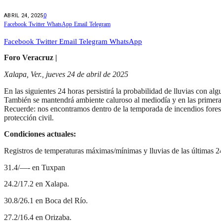
ABRIL 24, 2025
0
Facebook
Twitter
WhatsApp
Email
Telegram
Facebook
Twitter
Email
Telegram
WhatsApp
Foro Veracruz |
Xalapa, Ver., jueves 24 de abril de 2025
En las siguientes 24 horas persistirá la probabilidad de lluvias con a
También se mantendrá ambiente caluroso al mediodía y en las primeras 
Recuerde: nos encontramos dentro de la temporada de incendios foresta
protección civil.
Condiciones actuales:
Registros de temperaturas máximas/mínimas y lluvias de las última
31.4/—- en Tuxpan
24.2/17.2 en Xalapa.
30.8/26.1 en Boca del Río.
27.2/16.4 en Orizaba.