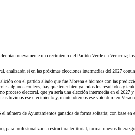
denotan nuevamente un crecimiento del Partido Verde en Veracruz; los m
toral, analizarán si en las próximas elecciones intermedias del 2027 con
lición con el partido aliado que fue Morena e hicimos con las predicci
coles algunos conteos, hay que tener bien ya todos los resultados y teni
mo proceso electoral, que ya sería una elección intermedia en el 2027 y 
ticas tuvimos ese crecimiento y, mantendremos ese voto duro en Veracruz
 el número de Ayuntamientos ganados de forma solitaria; con base en el
o, para profesionalizar su estructura territorial, formar nuevos liderazg