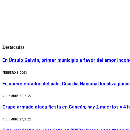
Destacadas
En Úrsulo Galván, primer municipio a favor del amor incond
FEBRERO 1, 2023
En nueve estados del país, Guardia Nacional localiza paq
DICIEMBRE 27, 2022
Grupo armado ataca fiesta en Cancún; hay 2 muertos y 4 
DICIEMBRE 27, 2022