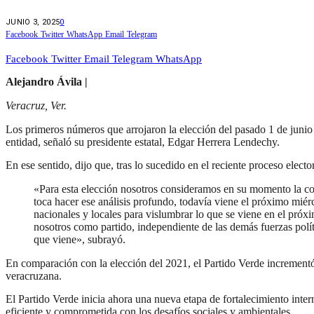
JUNIO 3, 2025
0
Facebook
Twitter
WhatsApp
Email
Telegram
Facebook
Twitter
Email
Telegram
WhatsApp
Alejandro Ávila |
Veracruz, Ver.
Los primeros números que arrojaron la elección del pasado 1 de junio 
entidad, señaló su presidente estatal, Edgar Herrera Lendechy.
En ese sentido, dijo que, tras lo sucedido en el reciente proceso elec
«Para esta elección nosotros consideramos en su momento la coa
toca hacer ese análisis profundo, todavía viene el próximo miér
nacionales y locales para vislumbrar lo que se viene en el próxi
nosotros como partido, independiente de las demás fuerzas polí
que viene», subrayó.
En comparación con la elección del 2021, el Partido Verde incrementó
veracruzana.
El Partido Verde inicia ahora una nueva etapa de fortalecimiento intern
eficiente y comprometida con los desafíos sociales y ambientales.