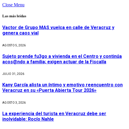
Close Menu
Las más leídas
Vactor de Grupo MAS vuelca en calle de Veracruz y
genera caos vial
AGOSTO 5, 2026
Sujeto prende fu3go a vivienda en el Centro y continúa
acos@ndo a familia; exigen actuar de la Fiscalía
JULIO 31, 2026
Kany García alista un íntimo y emotivo reencuentro con
Veracruz en su «Puerta Abierta Tour 2026»
AGOSTO 3, 2026
La experiencia del turista en Veracruz debe ser
inolvidable: Rocío Nahle