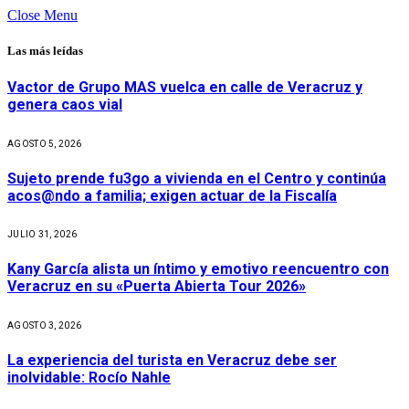
Close Menu
Las más leídas
Vactor de Grupo MAS vuelca en calle de Veracruz y
genera caos vial
AGOSTO 5, 2026
Sujeto prende fu3go a vivienda en el Centro y continúa
acos@ndo a familia; exigen actuar de la Fiscalía
JULIO 31, 2026
Kany García alista un íntimo y emotivo reencuentro con
Veracruz en su «Puerta Abierta Tour 2026»
AGOSTO 3, 2026
La experiencia del turista en Veracruz debe ser
inolvidable: Rocío Nahle