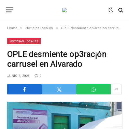
»
»
Home
Noticias locales
OPLE desmiente op3rac¡ón carrusel en Alvarado
NOTICIAS LOCALES
OPLE desmiente op3rac¡ón
carrusel en Alvarado
JUNIO 4, 2025
0