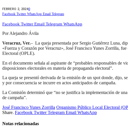
FEBRERO 2, 2024
0
Facebook
Twitter
WhatsApp
Email
Telegram
Facebook
Twitter
Email
Telegram
WhatsApp
Por Alejandro Ávila
Veracruz, Ver.
– La queja presentada por Sergio Gutiérrez Luna, diput
«Fuerza y Corazón por Veracruz», José Francisco Yunes Zorrilla, fue
Electoral (OPLE).
En el documento señala al aspirante de “probables responsables de viol
disposiciones electorales en materia de propaganda electoral”.
La queja se presentó derivada de la emisión de un spot donde, dijo, s
y por consecuencia se incurre en actos anticipados de campaña.
La Comisión determinó que “no se justifica la implementación de una m
de campaña”.
José Francisco Yunes Zorrilla
Organismo Público Local Electoral (O
Share.
Facebook
Twitter
Telegram
Email
WhatsApp
Notas relacionadas