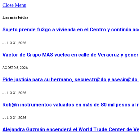
Close Menu
Las más leídas
Sujeto prende fu3go a vivienda en el Centro y continúa aco
JULIO 31, 2026
Vactor de Grupo MAS vuelca en calle de Veracruz y gener
AGOSTO 5, 2026
Pide justicia para su hermano, secuestr@do y asesin@do 
JULIO 31, 2026
Rob@n instrumentos valuados en más de 80 mil pesos al m
JULIO 31, 2026
Alejandra Guzmán encenderá el World Trade Center de Ve