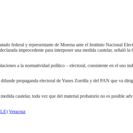
ado federal y representante de Morena ante el Instituto Nacional Electo
 declarada improcedente para interponer una medida cautelar, señaló 
aciones a la normatividad político – electoral, consistente en el uso in
e difunde propaganda electoral de Yunes Zorrilla y del PAN que va dirig
edida cautelar, toda vez que del material probatorio no es posible adve
PLE)
Veracruz