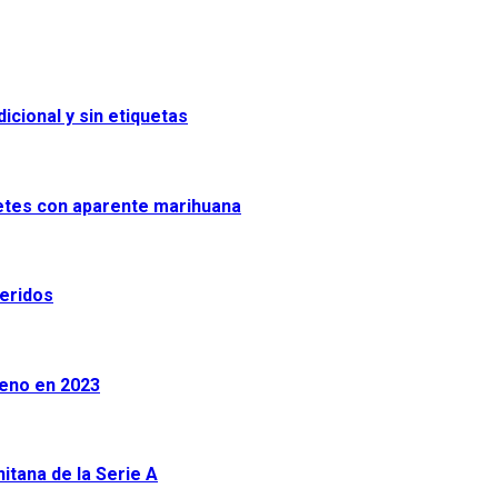
icional y sin etiquetas
uetes con aparente marihuana
heridos
leno en 2023
tana de la Serie A