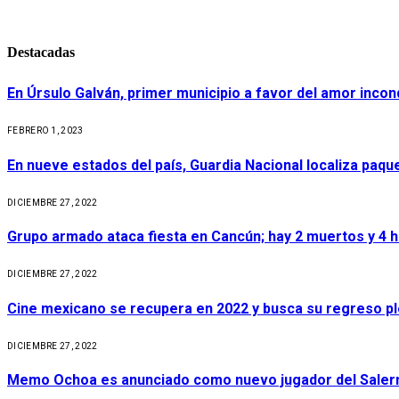
Destacadas
En Úrsulo Galván, primer municipio a favor del amor incond
FEBRERO 1, 2023
En nueve estados del país, Guardia Nacional localiza paq
DICIEMBRE 27, 2022
Grupo armado ataca fiesta en Cancún; hay 2 muertos y 4 
DICIEMBRE 27, 2022
Cine mexicano se recupera en 2022 y busca su regreso p
DICIEMBRE 27, 2022
Memo Ochoa es anunciado como nuevo jugador del Salerni