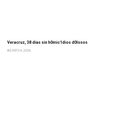
Veracruz, 38 días sin h0mic1dios d0losos
AGOSTO 4, 2026